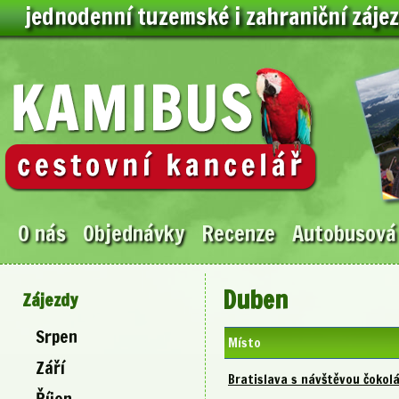
jednodenní tuzemské i zahraniční záje
O nás
Objednávky
Recenze
Autobusová
Duben
Zájezdy
Srpen
Místo
Září
Bratislava s návštěvou čokol
Říjen