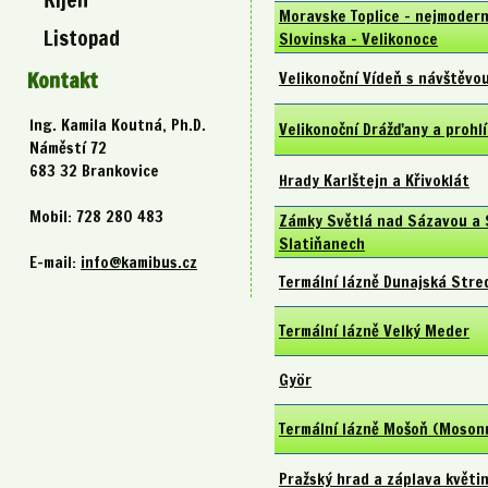
Moravske Toplice – nejmoderně
Listopad
Slovinska – Velikonoce
Kontakt
Velikonoční Vídeň s návštěvo
Ing. Kamila Koutná, Ph.D.
Velikonoční Drážďany a prohlí
Náměstí 72
683 32 Brankovice
Hrady Karlštejn a Křivoklát
Mobil: 728 280 483
Zámky Světlá nad Sázavou a S
Slatiňanech
E-mail:
info@kamibus.cz
Termální lázně Dunajská Stre
Termální lázně Velký Meder
Györ
Termální lázně Mošoň (Moso
Pražský hrad a záplava květi