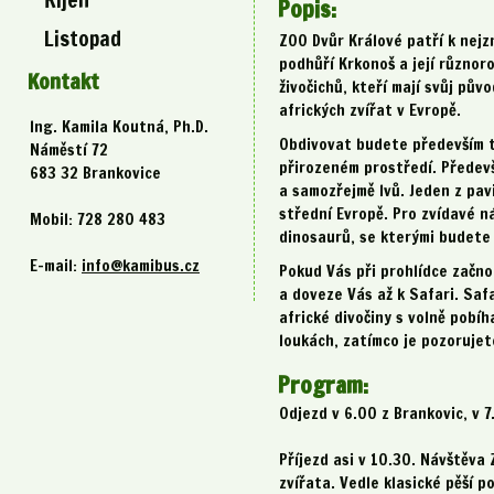
Popis:
Listopad
ZOO Dvůr Králové patří k nej
podhůří Krkonoš a její různor
Kontakt
živočichů, kteří mají svůj pů
afrických zvířat v Evropě.
Ing. Kamila Koutná, Ph.D.
Obdivovat budete především tr
Náměstí 72
přirozeném prostředí. Předevší
683 32 Brankovice
a samozřejmě lvů. Jeden z pav
střední Evropě. Pro zvídavé n
Mobil: 728 280 483
dinosaurů, se kterými budete
E-mail:
info@kamibus.cz
Pokud Vás při prohlídce začno
a doveze Vás až k Safari. Saf
africké divočiny s volně pobíh
loukách, zatímco je pozoruje
Program:
Odjezd v 6.00 z Brankovic, v 
Příjezd asi v 10.30. Návštěva
zvířata. Vedle klasické pěší 