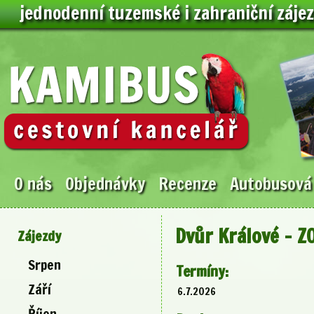
jednodenní tuzemské i zahraniční záje
O nás
Objednávky
Recenze
Autobusová
Dvůr Králové – Z
Zájezdy
Srpen
Termíny:
Září
6.7.2026
Říjen