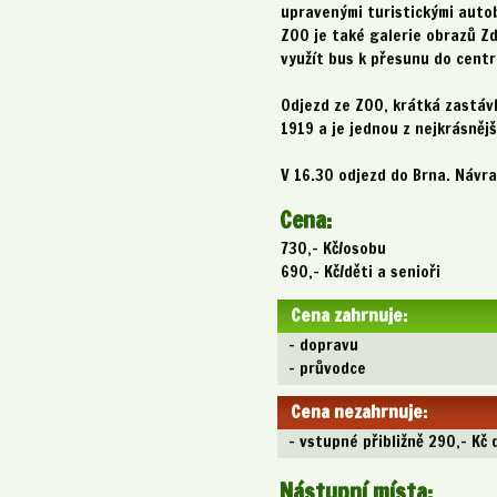
upravenými turistickými autob
ZOO je také galerie obrazů Zd
využít bus k přesunu do cent
Odjezd ze ZOO, krátká zastávk
1919 a je jednou z nejkrásněj
V 16.30 odjezd do Brna. Návra
Cena:
730,- Kč/osobu
690,- Kč/děti a senioři
Cena zahrnuje:
- dopravu
- průvodce
Cena nezahrnuje:
- vstupné přibližně 290,- Kč d
Nástupní místa: