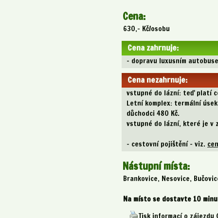
Cena:
630,- Kč/osobu
Cena zahrnuje:
- dopravu luxusním autobuse
Cena nezahrnuje:
vstupné do lázní: teď platí 
Letní komplex: termální úsek
důchodci 480 Kč.
vstupné do lázní, které je v 
- cestovní pojištění - viz.
cen
Nástupní místa:
Brankovice, Nesovice, Bučovic
Na místo se dostavte 10 min
Tisk informací o zájezdu