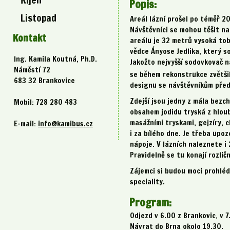
Popis:
Listopad
Areál lázní prošel po téměř 2
Návštěvníci se mohou těšit na
Kontakt
areálu je 32 metrů vysoká to
vědce Ányose Jedlika, který so
Ing. Kamila Koutná, Ph.D.
Jakožto nejvyšší sodovkovač 
Náměstí 72
se během rekonstrukce zvětši
683 32 Brankovice
designu se návštěvníkům před
Zdejší jsou jedny z mála bezc
Mobil: 728 280 483
obsahem jodidu tryská z hloub
masážními tryskami, gejzíry, 
E-mail:
info@kamibus.cz
i za bílého dne. Je třeba upo
nápoje. V lázních naleznete i 
Pravidelně se tu konají rozlič
Zájemci si budou moci prohléd
speciality.
Program:
Odjezd v 6.00 z Brankovic, v 
Návrat do Brna okolo 19.30.