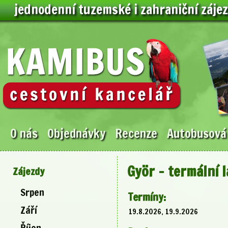
jednodenní tuzemské i zahraniční záje
O nás
Objednávky
Recenze
Autobusová
Györ - termální 
Zájezdy
Srpen
Termíny:
Září
19.8.2026, 19.9.2026
Říjen