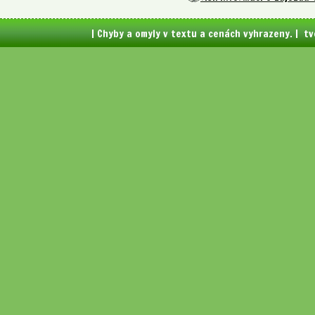
| Chyby a omyly v textu a cenách vyhrazeny. | t